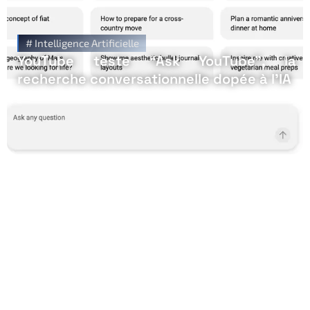
#
Intelligence Artificielle
YouTube teste “Ask YouTube”, la
recherche conversationnelle dopée à l’IA
Restez Informé avec
Notre Newsletter!
Recevez les Dernières Tendances Technologiques en
Afrique !