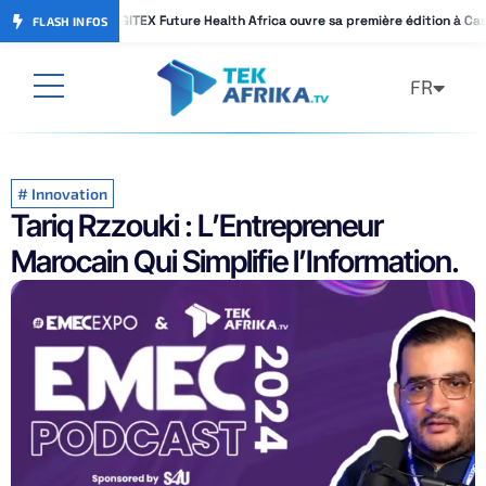
GITEX Future Health Africa ouvre sa première édition à Ca
GITEX Future Health Africa ouvre sa première édition à Ca
FLASH INFOS
FR
AR
#
Innovation
Tariq Rzzouki : L’Entrepreneur
Marocain Qui Simplifie l’Information.