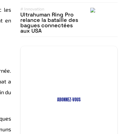
c les
#
Innovation
Ultrahuman Ring Pro
relance la bataille des
nt en
bagues connectées
aux USA
Restez Informé avec
Notre Newsletter!
rnée.
Recevez les Dernières Tendances
bat a
Technologiques en Afrique !
in du
ABONNEZ-VOUS
iques
mmuns