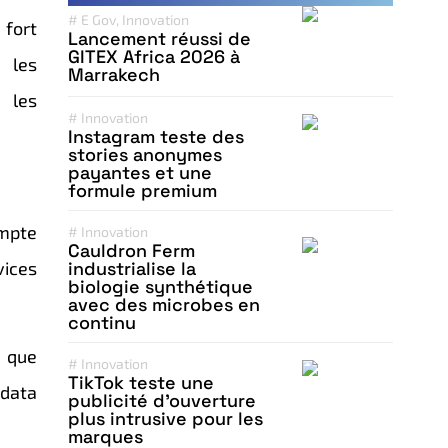
#
E Gov
,
Innovation
 fort
Lancement réussi de
GITEX Africa 2026 à
, les
Marrakech
r les
#
Innovation
Instagram teste des
stories anonymes
payantes et une
formule premium
ompte
#
Innovation
Cauldron Ferm
vices
industrialise la
biologie synthétique
avec des microbes en
continu
s que
#
Innovation
TikTok teste une
 data
publicité d’ouverture
plus intrusive pour les
marques