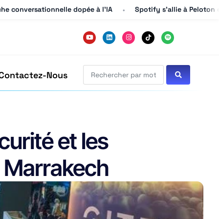
he conversationnelle dopée à l’IA
he conversationnelle dopée à l’IA
Spotify s’allie à Peloton 
Spotify s’allie à Peloton 
Contactez-Nous
urité et les
à Marrakech