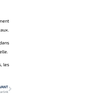
ment
taux.
 dans
elle.
, les
VANT
arlink