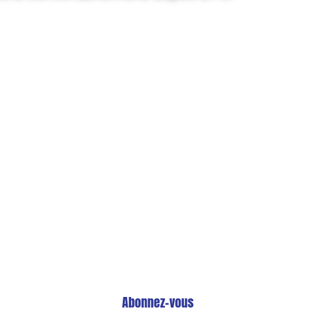
Restez Informé avec
Notre Newsletter!
 les Dernières Tendances Technologiques en A
Abonnez-vous