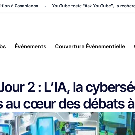
dition à Casablanca
dition à Casablanca
YouTube teste “Ask YouTube”, la recherc
YouTube teste “Ask YouTube”, la recherc
bs
Événements
Couverture Événementielle
ur 2 : L’IA, la cyberséc
ts au cœur des débats 