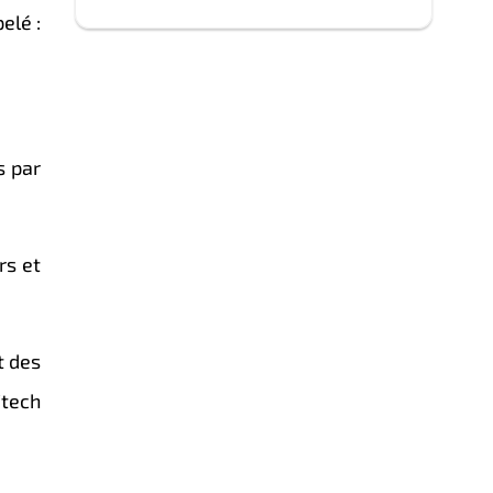
elé :
s par
rs et
t des
itech