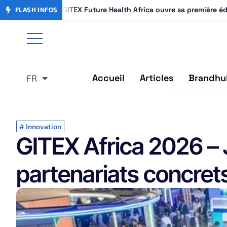
GITEX Future Health Africa ouvre sa première é
GITEX Future Health Africa ouvre sa première é
FLASH INFOS
Accueil
Articles
Brandhu
FR
AR
#
Innovation
GITEX Africa 2026 – Jo
partenariats concre