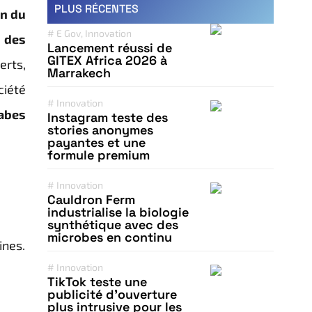
PLUS RÉCENTES
on du
#
E Gov
,
Innovation
 des
Lancement réussi de
GITEX Africa 2026 à
erts,
Marrakech
ciété
#
Innovation
rabes
Instagram teste des
stories anonymes
payantes et une
formule premium
#
Innovation
Cauldron Ferm
industrialise la biologie
synthétique avec des
microbes en continu
ines.
#
Innovation
TikTok teste une
publicité d’ouverture
plus intrusive pour les