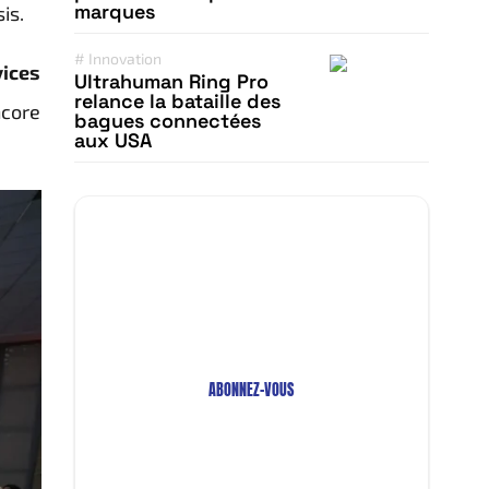
marques
is.
#
Innovation
vices
Ultrahuman Ring Pro
relance la bataille des
ncore
bagues connectées
aux USA
Restez Informé avec
Notre Newsletter!
Recevez les Dernières Tendances
Technologiques en Afrique !
ABONNEZ-VOUS