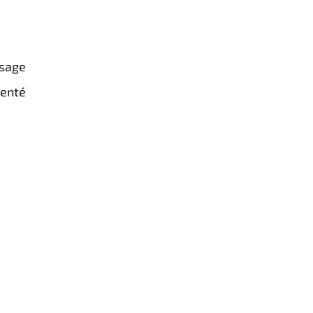
usage
enté