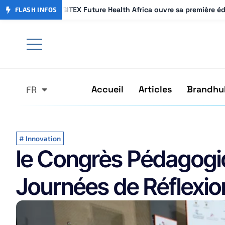
GITEX Future Health Africa ouvre sa première é
GITEX Future Health Africa ouvre sa première é
FLASH INFOS
Accueil
Articles
Brandhu
FR
AR
#
Innovation
le Congrès Pédagogi
Journées de Réflexio