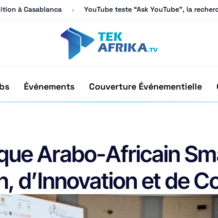
dition à Casablanca
dition à Casablanca
YouTube teste “Ask YouTube”, la recherc
YouTube teste “Ask YouTube”, la recherc
bs
Événements
Couverture Événementielle
que Arabo-Africain Sma
n, d’Innovation et de C