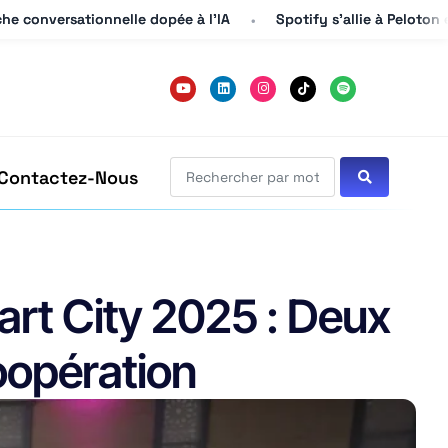
he conversationnelle dopée à l’IA
he conversationnelle dopée à l’IA
Spotify s’allie à Peloton 
Spotify s’allie à Peloton 
Contactez-Nous
rt City 2025 : Deux
oopération