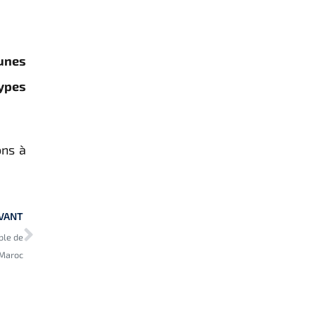
unes
ypes
ons à
VANT
ble de
 Maroc