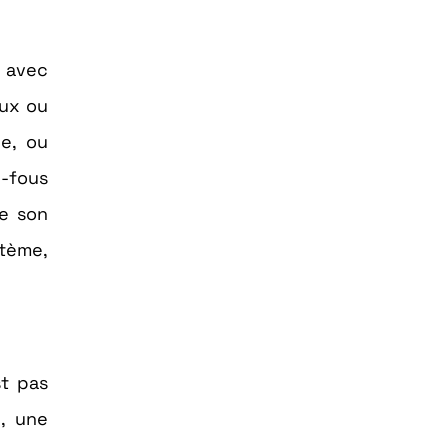
r avec
eux ou
de, ou
e-fous
ge son
stème,
st pas
, une