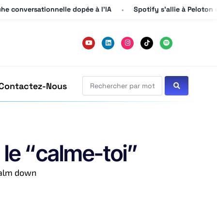
he conversationnelle dopée à l’IA
he conversationnelle dopée à l’IA
Spotify s’allie à Peloton 
Spotify s’allie à Peloton 
Contactez-Nous
le “calme-toi”