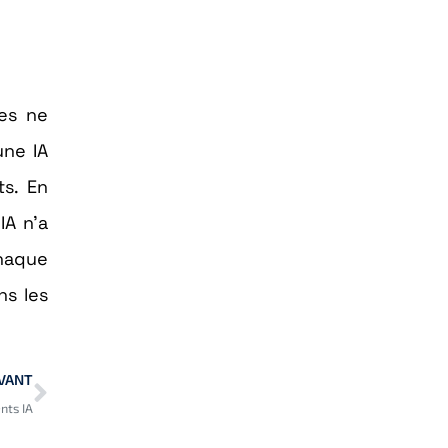
les ne
une IA
s. En
IA n’a
chaque
ns les
VANT
nts IA