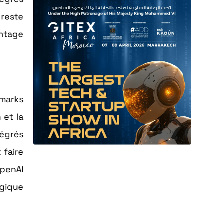
 reste
antage
hmarks
 et la
tégrés
 faire
OpenAI
égique