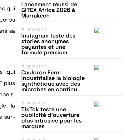
Lancement réussi de
es qui
GITEX Africa 2026 à
Marrakech
-corps
#
Innovation
ans sa
Instagram teste des
stories anonymes
payantes et une
formule premium
#
Innovation
s qui
Cauldron Ferm
industrialise la biologie
T plus
synthétique avec des
microbes en continu
nnels.
#
Innovation
le, la
TikTok teste une
publicité d’ouverture
e sur-
plus intrusive pour les
marques
#
Innovation