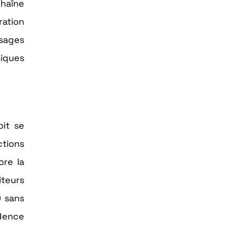
chaîne
ration
usages
miques
oit se
ctions
ore la
iteurs
O sans
adence