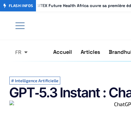
GITEX Future Health Africa ouvre sa première é
GITEX Future Health Africa ouvre sa première é
FLASH INFOS
Accueil
Articles
Brandhu
FR
AR
#
Intelligence Artificielle
GPT‑5.3 Instant : Ch