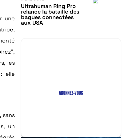
Ultrahuman Ring Pro
relance la bataille des
bagues connectées
ir une
aux USA
trice,
imenté
irez”,
Restez Informé avec
Notre Newsletter!
s, les
Recevez les Dernières Tendances
: elle
Technologiques en Afrique !
ABONNEZ-VOUS
, sans
es, un
tégrés