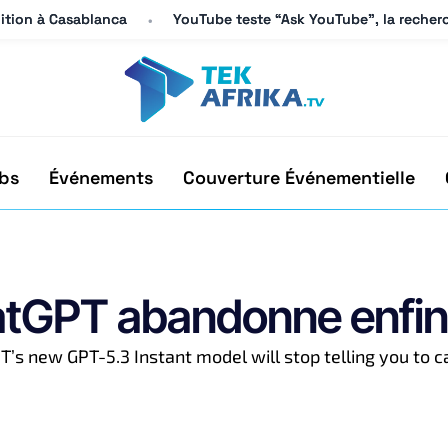
dition à Casablanca
dition à Casablanca
YouTube teste “Ask YouTube”, la recherc
YouTube teste “Ask YouTube”, la recherc
bs
Événements
Couverture Événementielle
atGPT abandonne enfin 