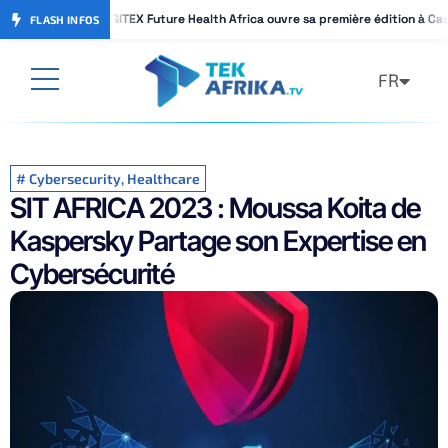
GITEX Future Health Africa ouvre sa première édition à Ca
GITEX Future Health Africa ouvre sa première édition à Ca
FLASH INFOS
FR
AR
#
Cybersecurity
,
Healthcare
SIT AFRICA 2023 : Moussa Koita de
Kaspersky Partage son Expertise en
Cybersécurité