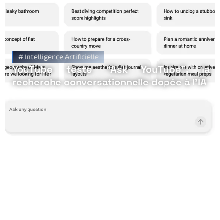
#
Intelligence Artificielle
YouTube teste “Ask YouTube”, la
recherche conversationnelle dopée à l’IA
Restez Informé avec
Notre Newsletter!
Recevez les Dernières Tendances Technologiques en