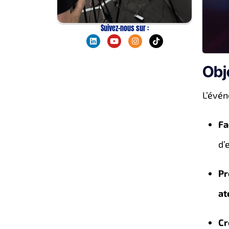
Suivez-nous sur :
Obj
L’évén
Fa
d’
Pr
at
Cr