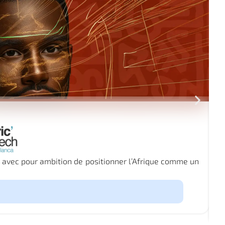
le, avec pour ambition de positionner l’Afrique comme un
L
l
i