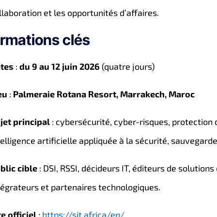
llaboration et les opportunités d’affaires.
ormations clés
tes
:
du 9 au 12 juin 2026
(quatre jours)
eu
:
Palmeraie Rotana Resort, Marrakech, Maroc
jet principal
: cybersécurité, cyber-risques, protection 
telligence artificielle appliquée à la sécurité, sauvegarde
blic cible
: DSI, RSSI, décideurs IT, éditeurs de solution
tégrateurs et partenaires technologiques.
te officiel
:
https://sit.africa/en/