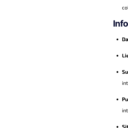
co
Inf
Da
Li
Su
in
Pu
in
Si