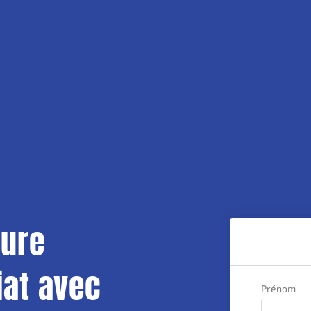
ture
iat avec
Prénom