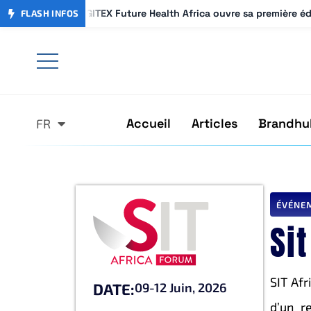
GITEX Future Health Africa ouvre sa première é
GITEX Future Health Africa ouvre sa première é
FLASH INFOS
Accueil
Articles
Brandhu
FR
AR
ÉVÉNE
Si
SIT Afr
DATE:
09-12 Juin, 2026
d’un r