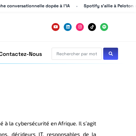
he conversationnelle dopée à l’IA
he conversationnelle dopée à l’IA
Spotify s’allie à Peloton 
Spotify s’allie à Peloton 
Contactez-Nous
à la cybersécurité en Afrique. Il s’agit
ons, décideurs IT, responsables de la