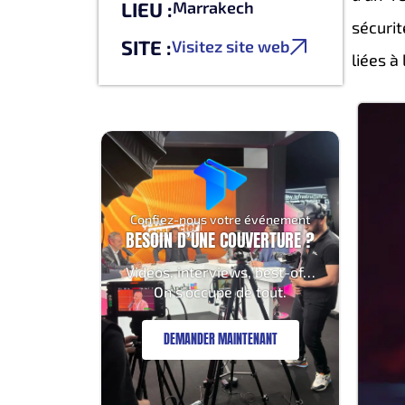
LIEU :
Marrakech
sécuri
SITE :
Visitez site web
liées à
Confiez-nous votre événement
BESOIN D’UNE COUVERTURE ?
Vidéos, interviews, best-of…
On s’occupe de tout.
DEMANDER MAINTENANT