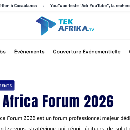
dition à Casablanca
dition à Casablanca
YouTube teste “Ask YouTube”, la recherc
YouTube teste “Ask YouTube”, la recherc
bs
Événements
Couverture Événementielle
MENTS
t Africa Forum 2026
ica Forum 2026 est un forum professionnel majeur dédié 
endez-vous stratégique qui réunit éditeurs de soluti