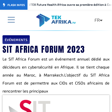
GITEX Future Health Africa ouvre sa première édition à Ca
GITEX Future Health Africa ouvre sa première édition à Ca
FLASH INFOS
FR
AR
ÉVÉNEMENTS
SIT AFRICA FORUM 2023
Le SIT Africa Forum est un événement annuel dédié aux
décideurs en cybersécurité en Afrique. Il se tient chaque
année au Maroc, à Marrakech.L’objectif du SIT Africa
Forum est de permettre aux CIOs et CISOs africains de
rencontrer les principaux