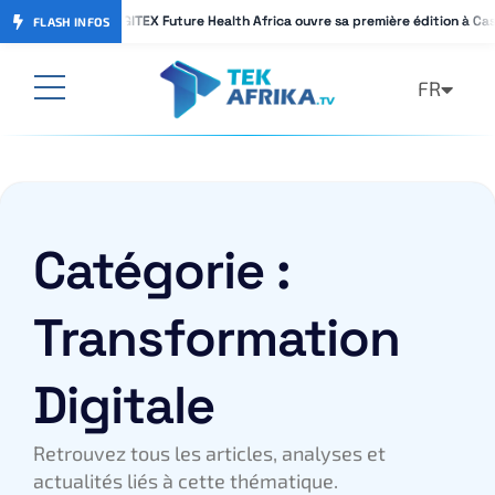
GITEX Future Health Africa ouvre sa première édition à Ca
GITEX Future Health Africa ouvre sa première édition à Ca
FLASH INFOS
FR
AR
Catégorie :
Transformation
Digitale
Retrouvez tous les articles, analyses et
actualités liés à cette thématique.