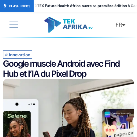
GITEX Future Health Africa ouvre sa première édition à Ca
GITEX Future Health Africa ouvre sa première édition à Ca
FLASH INFOS
FR
AR
#
Innovation
Google muscle Android avec Find
Hub et l’IA du Pixel Drop