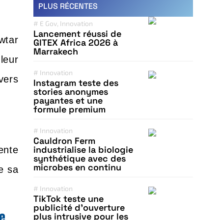
PLUS RÉCENTES
#
E Gov
,
Innovation
Lancement réussi de
wtar
GITEX Africa 2026 à
Marrakech
leur
#
Innovation
vers
Instagram teste des
stories anonymes
payantes et une
formule premium
#
Innovation
Cauldron Ferm
industrialise la biologie
ente
synthétique avec des
microbes en continu
e sa
#
Innovation
TikTok teste une
publicité d’ouverture
ue
plus intrusive pour les