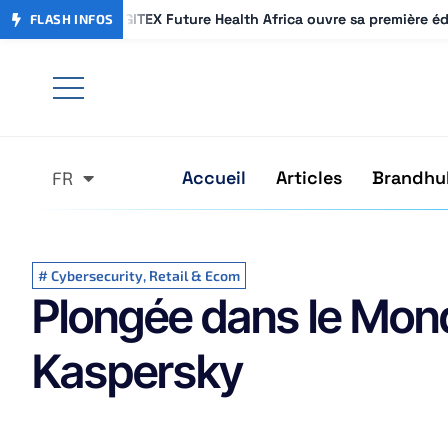
GITEX Future Health Africa ouvre sa première é
GITEX Future Health Africa ouvre sa première é
FLASH INFOS
Accueil
Articles
Brandhu
FR
AR
#
Cybersecurity
,
Retail & Ecom
Plongée dans le Mond
Kaspersky