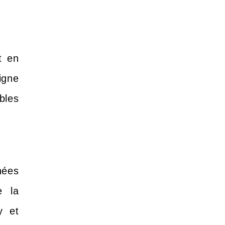
t en
igne
bles
nées
e la
y et