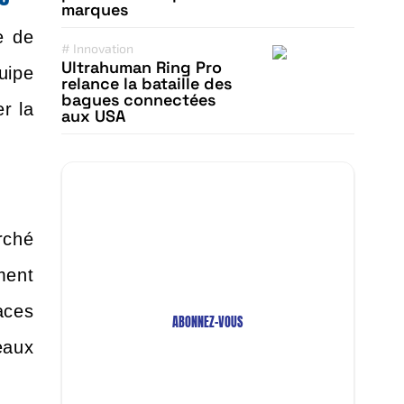
marques
e de
#
Innovation
Ultrahuman Ring Pro
uipe
relance la bataille des
bagues connectées
r la
aux USA
Restez Informé avec
Notre Newsletter!
rché
Recevez les Dernières Tendances
ment
Technologiques en Afrique !
aces
ABONNEZ-VOUS
eaux