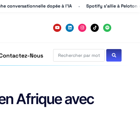
he conversationnelle dopée à l’IA
he conversationnelle dopée à l’IA
Spotify s’allie à Peloton 
Spotify s’allie à Peloton 
Contactez-Nous
en Afrique avec