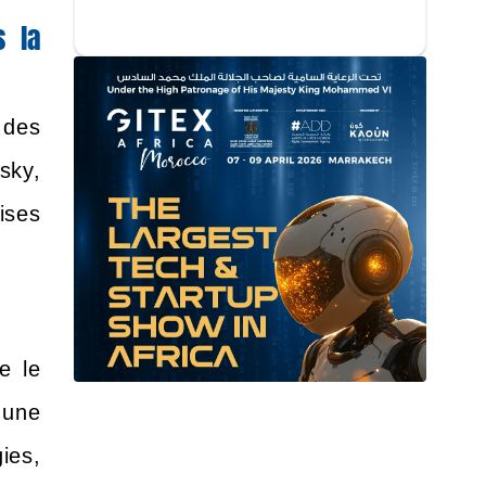
s la
 des
sky,
ises
e le
 une
ies,