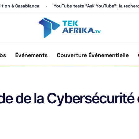
dition à Casablanca
dition à Casablanca
YouTube teste “Ask YouTube”, la recherc
YouTube teste “Ask YouTube”, la recherc
bs
Événements
Couverture Événementielle
e de la Cybersécurité 