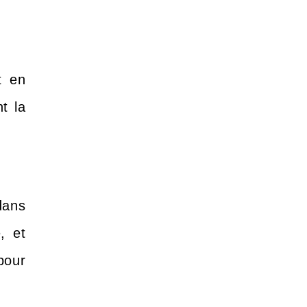
t en
t la
dans
, et
pour