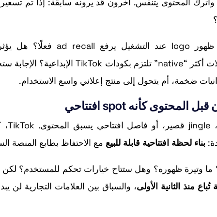
لبعض قد يعتبره “حلًا منطقيًا”: ضع الإعلان قبل الـfeed واترك المحتوى يتنفس. آخرون قد يرونه سابقة: إذا تم ت
بالنسبة للعلامات التجارية، ستبرز أسئلة القياس: هل ظهور logo عند التشغيل يرف
consideration أو intent؟ وما تكلفة ذلك مقارنة بحملات أكثر “native” تلتزم بكودات TikTok ا
زانيات ضخمة، أم يتحول إلى منتج إعلاني واسع الاستخدام.
الفكرة تستدعي نموذجًا تقليدي
بناء لحظة افتتاحية قابلة للبيع
مع الاحتفاظ بطابع المنصة الس
قى السؤال العملي: كيف سيتم تعميم Launch Page؟ ما وتيرة ظهوره؟ وهل ستتاح خيارات تحكم للمستخدم؟ 
 تُباع منذ الثانية الأولى
، والسباق بين العلامات التجارية لن يبد