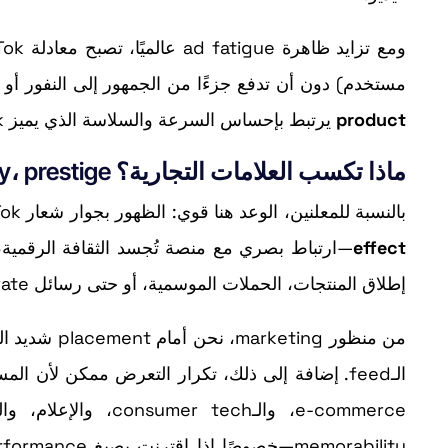
مستخدم) دون أن تدفع جزءًا من الجمهور إلى النفور أو تقليل مرا
product
يرتبط بإحساس السرعة والسلاسة الذي يميز TikTok.
ماذا تكسب العلامات التجارية؟ Exclusivity، prestige، وتذكّر أعلى
بالنسبة للمعلنين، الوعد هنا قوي: الظهور بجوار شعار TikTok عند لحظة التشغيل يمنح العلامة التجارية ما يمكن وصفه بـ
effect
إطلاق المنتجات، الحملات الموسمية، أو حتى رسائل corporate الكبرى.