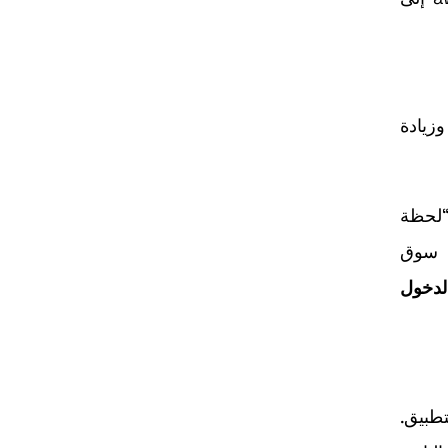
لإيرادات وزيادة
third-party cooki، ترتفع قيمة “لحظة
ًا ثمينًا في سوق
لدخول
اخل التطبيق.