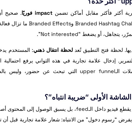
impact فوريًا
. صحيح أ
TikTok المعتادة مثل in-feed ads وTopView وBranded Hashtag Challenge وts
 أو يضغط “Not interested”.
يها. لحظة فتح التطبيق تُعد
لحظة انتقال ذهني
: المستخدم يدخل
تمرير. إدخال علامة تجارية في هذه الثواني يرفع احتمالية ا
والاحتفاظ بالاسم—وهما من أهم مؤشرات قياس حملات الـupper funnel التي تبحث عن حضور،
لشاشة الأولى “ضريبة انتباه”؟
. فالإعلان هنا لا يقطع فيديو داخل الـfeed، بل يسبق الوصول إلى المحتو
يفرض “رسوم دخول” من الانتباه: شعار علامة تجارية قبل أن ت