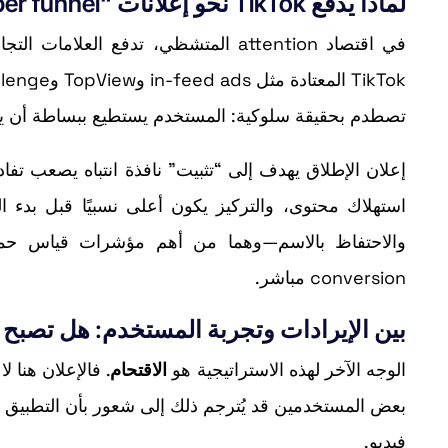
لماذا يدفع TikTok نحو إعلانات “upper funnel” أكثر حدة؟
في اقتصاد attention المتشظي، تدفع العلامات التجارية أكثر فأكثر مقابل أماكن تضمن
تصطدم بحقيقة سلوكية: المستخدم يستطيع ببساطة أن يمرّر، يتجاهل،
إعلان الإطلاق يهدف إلى “تثبيت” نافذة انتباه يصعب تفاد
استهلاك محتوى، والتركيز يكون أعلى نسبيًا قبل بدء ال
conversion مباشر.
بين الإيرادات وتجربة المستخدم: هل تصبح ا
الوجه الآخر لهذه الاستراتيجية هو
الاقتحام
بعض المستخدمين قد يُترجم ذلك إلى شعور بأن التطبيق 
فيديو.