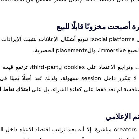
دفع TikTok نحو هذه المساحات يعكس اتجاهًا أوسع في social platforms: تنويع أشكال الإعلانات لتثبيت ا
pla الحصرية.
هناك أيضًا سياق صناعة أعمق: مع تغيّر قواعد الاستهداف وتراجع الاعتماد على es
تعرض” مضمونة نسبيًا. شاشة الإطلاق بطبيعتها لحظة لا تتكرر داخل session بسهولة، ولذلك تُعد أصل
امتلاك نقاط ا
رغم أن Launch Page لا يقتطع مساحة من فيديوهات creators مباشرة، إلا أنه يعيد ترتيب اقتصاد الانتباه د