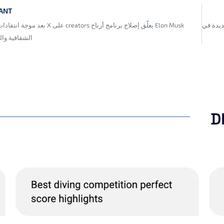
VANT
جديدة في
Elon Musk يعلّق إصلاح برنامج أرباح creators على X بعد
الشفافية والم
D