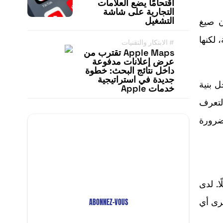
اقتحامًا يضع العلامات
التجارية على شاشة
التشغيل
ن صيغ
Branded Effec ما تزال فعالة، لكنها
#
الابتكار والتقنيات
Apple Maps تقترب من
عرض إعلانات مدفوعة
داخل نتائج البحث: خطوة
جديدة في استراتيجية
 بنية
خدمات Apple
لتعرف
 وليس بالضرورة
Restez Informé avec
Notre Newsletter!
Recevez les Dernières Tendances
Technologiques en Afrique !
ى أصلًا. لدى
رى أي
ABONNEZ-VOUS