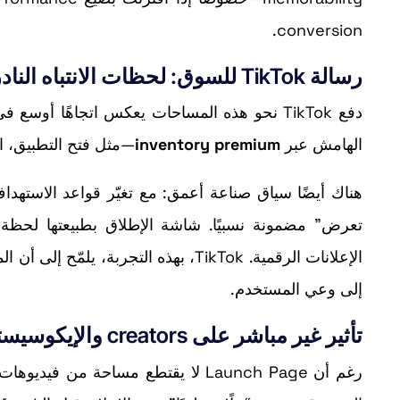
conversion.
رسالة TikTok للسوق: لحظات الانتباه النادرة أصبحت مخزونًا قابلًا للبيع
الهامش عبر
inventory premium
—مثل فتح التطبيق، الصيغ immersive، والcements
الإعلانات الرقمية. TikTok، بهذه التجربة، يلمّح إلى أن المنافسة لم تعد فقط على كفاءة الشراء، بل على
إلى وعي المستخدم.
تأثير غير مباشر على creators والإيكوسيستم الإعلامي