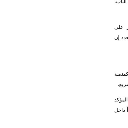
سعير الباب،
ع ad recall فعلًا؟ هل يؤثر على
لإبداعية؟ الإجابة ستحدد إن
ًا: شاشة راعٍ قبل برنامج، jingle قصير، أو فاصل افتتاحي يسبق المحتوى. TikTok، كمنصة
ريع.
لكن المؤكد
أ داخل