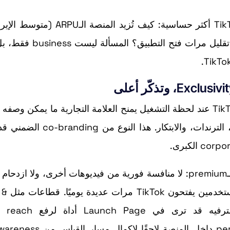
ومع تزايد ظاهرة ad fatigue عالميًا، تصبح معادلة TikTok أكثر حساسية: كيف تُزيد
ت فتح التطبيق؟ المسألة ليست business فقط، بل
—ارتباط بصري مع منصة تُجسد الثقافة الرقمية، الترندات، والابتكار. هذ
من منظور marketing، نحن أمام placement شديد الـpremium: لا منافسة فورية من فيديوهات أخرى، ولا 
الـfeed. إضافة إلى ذلك، ت
e-commerce، والـ tech