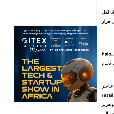
 المنصة الـARPU (متوسط الإيراد لكل
قرار
halo
ا النوع من co-branding الضمني قد يخدم
ازدحام عناصر
كرار التعرض ممكن لأن المستخدمين يفتحون TikTok مرات عديدة يوميًا. قطاعات مثل retail &
consumer، والإعلام، والترفيه قد ترى في Launch Page أداة لرفع reach وتعزيز
memorability—خصوصًا إذا اقترنت بصيغ performance داخل المنصة لاحقًا لإكمال مسار القياس من awareness إلى