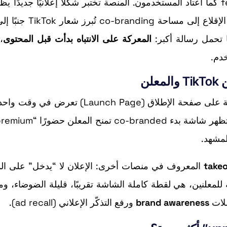
—قبل أول swipe—ليحوّل شاشة الإقلاع إلى مساحة ing
ا تحمل رسالة أكبر:
المعركة على الانتباه بدأت قبل المحتوى
،
المؤشرات المتداولة تفيد بأن TikTok يجرّب صيغة إعلانية على صفحة الإطلاق (Launch Page
take
المعروف في منصات أخرى: الإعلان لا “يدخل” على ال
 بالنسبة للمعلنين، هي لقطة كاملة الشاشة تقريبًا، قليلة الضوضاء، و
ملات
brand awareness
ورفع التذكّر الإعلاني (ad recall).