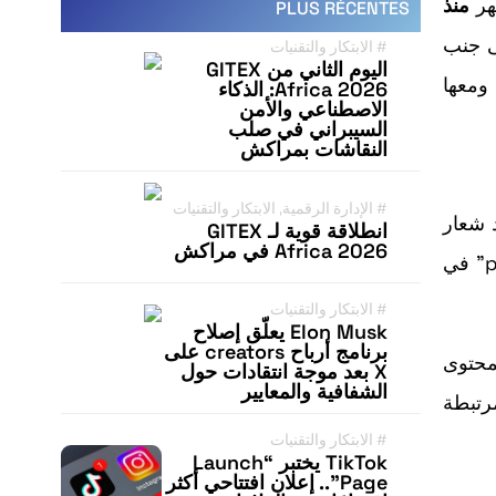
منذ
PLUS RÉCENTES
co-brand تُبرز شعار TikTok جنبًا إلى جنب
#
الابتكار والتقنيات
اليوم الثاني من GITEX
 ومعها
Africa 2026: الذكاء
الاصطناعي والأمن
السيبراني في صلب
النقاشات بمراكش
#
الإدارة الرقمية
,
الابتكار والتقنيات
) تعرض في وقت واحد شعار
انطلاقة قوية لـ GITEX
Africa 2026 في مراكش
TikTok وشعار العلامة التجارية. عمليًا، عند فتح التطبيق تظهر شاشة بدء co-branded تمنح المعلن حضورًا “premium” في
#
الابتكار والتقنيات
Elon Musk يعلّق إصلاح
برنامج أرباح creators على
محتوى
X بعد موجة انتقادات حول
الشفافية والمعايير
مرتبطة
#
الابتكار والتقنيات
TikTok يختبر “Launch
Page”.. إعلان افتتاحي أكثر