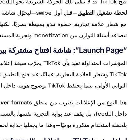
فتح TikTok قد لا يبقى تلك الحركة السريعة نحو الـfeed كما اعتاد المستخدمون. المنصة تختبر شكلًا إعلانيًا جديدًا يظهر
لحظة تشغيل التطبيق
مع شعار علامة تجارية. خطوة تبدو بسيطة بصريًا، لكنه
تتصاعد أسئلة التوازن بين monetization وتجربة المستخدم.
“Launch Page”: شاشة افتتاح مشتركة بين TikTok والمعلن
الثواني الأولى، بينما يحتفظ TikTok بوضوح هويته داخل المشهد.
هذا النوع من الإعلانات يقترب من منطق
over formats
داخل الـfeed، بل يقف عند بوابة التجربة نفسها.
بلحظة استخدام متكررة يوميًا—وهذا ما يجعلها جذابة لح