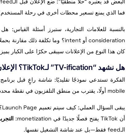
ا
فما الذي يمنع تسعير محطات أخرى في رحلة المستخدم؟
كان هذا النوع من الإعلانات سيبقى حكرًا على الكبار بمي
هل نشهد “TV-ification” لـTikTok؟ الإعلان قبل المحتوى كأنه spot افتتاحي
mobile أولًا، يقترب من منطق التلفزيون في نقطة محددة:
يب
أن TikTok يفتح فصلًا جديدًا في monetization:
التجربة
الـfeed فقط—بل عند شاشة التشغيل نفسها.