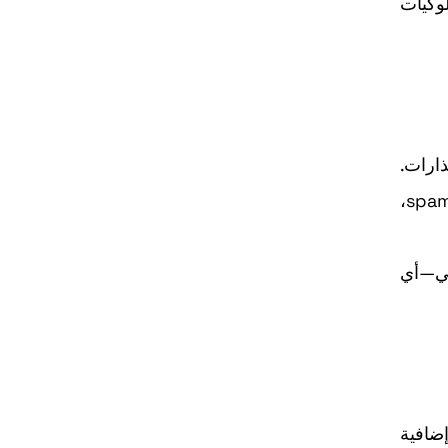
كيات
نذارات.
لكن على الطرف الآخر، ستتأثر الفئات التي تعمل “على الحافة”: أدوات الأتمتة، الحسابات الترويجية العدوانية، شبكات spam،
 تحقق إضافية