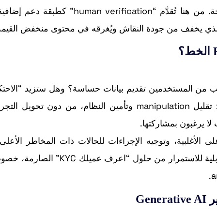
human v” كطبقة دعم إضافية:
ذي يخفف من جودة النقاش ويُغرقه في محتوى منخفض القيمة
 من المستخدمين تقديم بيانات حساسة؟ وهل ستزيد “الاحتك
داخل المنصة؟ Reddit تحاول السير على حافة دقيقة: تقليل manipulation وتأمين النظام، من دون تح
 يرغبون بمشاركتها.
على الأغلبية، وتوجيه الإجراءات للحالات ذات المخاطر الأعلى
وبمنطق منصات التواصل، هذه المقاربة قد تكون أكثر قابلية للاستمرار من حلول “اعرف