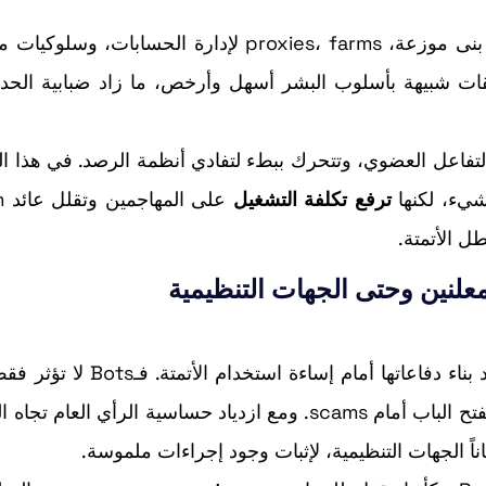
زمن السكربتات البدائية انتهى. اليوم، الأتمتة تعتمد على بنى موزعة، proxies، farms لإدارة الحسا
ات شبيهة بأسلوب البشر أسهل وأرخص، ما زاد ضبابية الحدو
لتفاعل العضوي، وتتحرك ببطء لتفادي أنظمة الرصد. في هذا ال
ترفع تكلفة التشغيل
 الأتمتة.
لنين وحتى الجهات التنظيمية
قرار Reddit يأتي ضمن موجة أوسع: منصات كبرى تعيد بناء دفاعاتها أمام إساءة
جودة الحوار؛ بل تشوّه أيضاً engagement metrics وتفتح الباب أمام scams. ومع ازدياد حساسية الرأي ال
ً الجهات التنظيمية، لإثبات وجود إجراءات ملموسة.