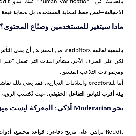
بالحديث عن “human verification” علناً، تبدو Reddit وكأنها تقول للصناعة:
الاحتيالية—ليس فقط لحماية المستخدم، بل لحماية قيمة المنصة 
ماذا سيتغير للمستخدمين وصنّاع المحتوى؟
بالنسبة لغالبية redditors، من المفت
ومجموعات التلاعب المنسق.
أما للـcreators والعلامات التجارية، فقد يعني ذلك نقاشات أكثر موثوقية وإشارات جمهور أقل تلوثاً بالضجيج الاصطناعي—أي
بيئة أقرب لقياس التفاعل الحقيقي
، حيث تُكتسب الرؤية بال
نحو Moderation أذكى: المعركة ليست ميزة واحدة