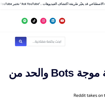
.. بحث محادثي بالذكاء الاصطناعي قد يغيّر طريقة اكتشاف الفيديوهات
.. بحث محادثي بالذكاء الاصطناعي قد يغيّر طريقة اكتشاف الفيديوهات
Reddit يفرض “Human Verification” لمواجهة موجة Bots والحد من