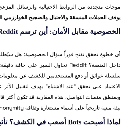
موجات متجددة من الروابط الاحتيالية والرسائل المزعجة. من هنا تُقدَّم “erification
يوقف الحملات المنسقة والاحتيال والضجيج الخوارزمي
ال
الخصوصية مقابل الأمان: أين ترسم Reddit الخط؟
أي خطوة تحقق تفتح فوراً سؤال الخصوصية: هل سيُطلب
سلسلة عوائق أو دفع المستخدمين للكشف عن معلومات لا
الاعتماد على تحقق “عند الاشتباه” يهدف لتقليل الأثر 
بيئة مبنية تاريخياً على أسماء مستعارة وثقافة anonymity.
لماذا أصبحت Bots أصعب في الكشف؟ تأثير Generative AI