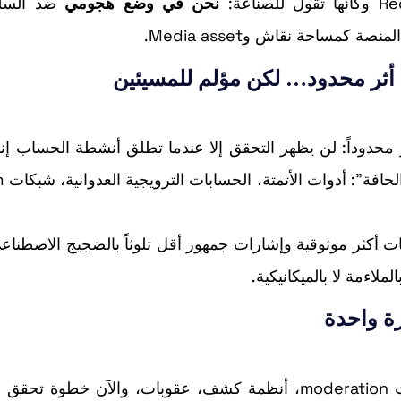
نحن في وضع هجومي
ضد السلو
كمساحة نقاش وMedia asset.
 أثر محدود… لكن مؤلم للمسيئين
رض أن يبقى التأثير محدوداً: لن يظهر التحقق إلا عندما تطلق أنشطة الحساب إ
ملاءمة لا بالميكانيكية.
Reddit تراهن على مزيج دفاعي: قواعد مجتمع، أدوات moderation، أنظمة كشف، عقوبات، والآن خطوة