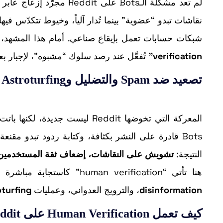
نقاشات تبدو “عضوية” بينما تُدار آلياً، وخيوط تتكدّس فيه
شبكات حسابات تعمل بإيقاع صناعي. أمام هذا المشهد، قرّرت Reddit تشديد إجراءاتها الأمنية عبر
verification”
تُفعَّل عند رصد سلوك “مشبوه”، لإجبار ب
تصعيد ضد Spam والتضليل وAstroturfing
المعركة التي تخوضها Reddit ليست
النتيجة:
تشويش على النقاشات، إضعاف ثقة المستخدمين
هنا تأتي “human verification” كاستجابة مباشرة لتجفيف أحد أهم مصادر الإزعاج: الأتمتة الخبيثة المستخدمة في
disinformation
، والترويج العدواني، وعمليات
oturfing
كيف تعمل Human Verification على Reddit؟ نهج “Risk-Based”