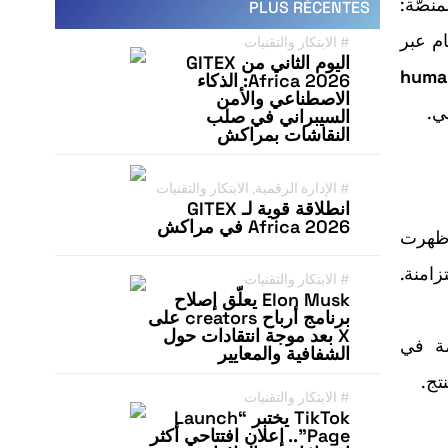
وهر المنصّة:
PLUS RÉCENTES
ام عبر
#
الابتكار والتقنيات
اليوم الثاني من GITEX
“hum
Africa 2026: الذكاء
الاصطناعي والأمن
ي.
السيبراني في صلب
النقاشات بمراكش
#
الإدارة الرقمية
,
الابتكار والتقنيات
انطلاقة قوية لـ GITEX
Africa 2026 في مراكش
ة، ظهرت
وى معيّن عبر upvotes وتعليقات متزامنة.
#
الابتكار والتقنيات
Elon Musk يعلّق إصلاح
برنامج أرباح creators على
X بعد موجة انتقادات حول
الشفافية والمعايير
تج.
#
الابتكار والتقنيات
TikTok يختبر “Launch
Page”.. إعلان افتتاحي أكثر