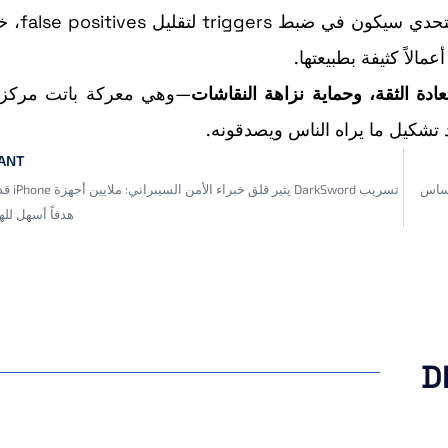
تميّز بين الاستخدام الكثيف “الشرع
لاً كثيفة بطبيعتها.
—وهي معركة باتت مركزي
 تشكيل ما يراه الناس ويصدقونه.
VANT
ختبار حساس
تسريب DarkSword يثير ق
هدفاً أسهل لل
D