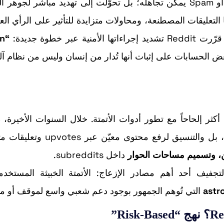
لم تعد مشكلة الـBots على Reddit مجرّد إزعاج عابر أو Spam يمكن تجاهله؛ بل تحوّلت إلى تهديد مباشر لج
ا التعليقات المصطنعة، ومحاولات متزايدة للتأثير على الرأي الع
 خطوة جديدة:
an
عض الحسابات على إثبات أنها تُدار من إنسان وليس من نظام آل
 جديدة، لكنها باتت أكثر إلحاحاً مع تطور أدوات الأتمتة. خلال السنوات الأخير
Bots قادرة على النشر بكثافة، وكتابة ردود تبدو مقنعة، بل والتنسيق لرفع محت
، وتسميم مساحات الحوار
داخل subreddits.
astr
التي تُوهم الجمهور بوجود دعم شعبي واسع لموقف أو من