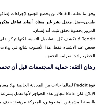
وفق ما تعلنه Reddit، لن يخضع الجميع لإج
طبيعي—مثل
معدل نشر غير معتاد، أنماط تفاعل متكر
المرور بخطوة تحقق تثبت أنه إنسان.
Reddit لا تكشف كل التفاصيل التقنية، لكنها تركز على فلسفة “التدرّج”:
فحص عند الاشتباه فقط. هذا الأسلوب شائع في cybersecurity تحت مفهوم
الخطر، زادت صرامة التحقق.
رهان الثقة: حماية المجتمعات قبل أن تخسر
الإبلاغ. لكن Bots تتجاوز هذه الحواجز لأنها تعمل بسرعة فائقة، ويمكنها إنشاء حسابات بالجملة، وتغيير الأساليب باستمرار.