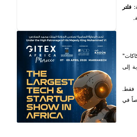
فلتر
.
اكات”
ويل التجربة إلى
 فقط.
 عميلك KYC” الصارمة، خصوصاً في