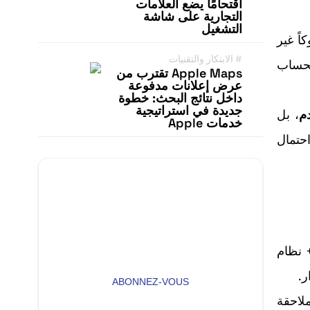
اقتحامًا يضع العلامات
التجارية على شاشة
التشغيل
كاً غير
#
الابتكار والتقنيات
حساب
Apple Maps تقترب من
عرض إعلانات مدفوعة
داخل نتائج البحث: خطوة
جديدة في استراتيجية
م
، بل
خدمات Apple
احتمال
Restez Informé avec
Notre Newsletter!
Recevez les Dernières Tendances
Technologiques en Afrique !
اءت من المعادلة الخاصة بها: مساهمات المستخدمين + تصويت المجتمع + أدوات moderation + نظام
ABONNEZ-VOUS
مرهقة: حذف منشورات، حظر حسابات، تعديل قواعد AutoModerator، وملاحقة