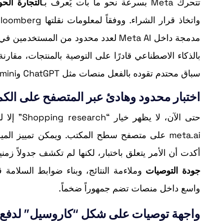
تتحرك Meta بسرعة نحو ما بات يُعرف بـ
التجارة الحو
واتخاذ قرار الشراء. ووفقاً لمعلومات نقلتها Bloomberg، بدأت الشركة اختبار أداة تجريبية باسم
مدمجة داخل Meta AI لعدد محدود من ال
بالذكاء الاصطناعي قادرًا على التوصية بالمنتجات، مقار
سباق محتدم تقوده بالفعل منصات مثل ChatGPT وGemini وPerplexity.
اختبار محدود وهادئ عبر المتصفح على الكم
أكدت أن الأمر يتعلق باختبار، لكنها لم تكشف جدولاً زمن
جودة التوصيات
وملاءمة النتائج، وبناء ضوابط السلام
واسع داخل منصات تضم جمهوراً ضخماً.
واجهة توصيات على شكل “كاروسيل” لدفع ا