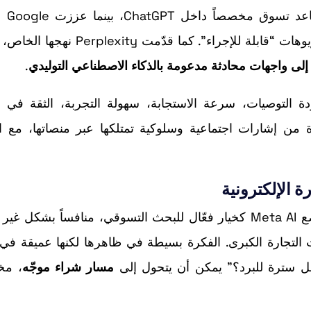
تدخل Meta سباقاً 
Gemini بأدوات تسوق أكثر قابلية للتنفيذ وموجهة لسيناريوهات “قابلة للإجراء”. كما ق
 إلى واجهات محادثة مدعومة بالذكاء الاصطناعي التوليدي
.
امل عديدة: جودة التوصيات، سرعة الاستجابة، سهولة التجربة، الثقة في
من إشارات اجتماعية وسلوكية تمتلكها عبر منصاتها، مع الا
إذا تحول الاختبار إلى إطلاق واسع، قد تعيد Meta تموضع Meta AI كخيار فعّال للبحث التسوقي، منافساً بش
G أو حتى بعض منصات التجارة الكبرى. الفكرة بسيطة في ظاهرها لكنها عميقة في
ل سترة للبرد؟” يمكن أن يتحول إلى
مسار شراء موجّه
، م