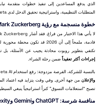
الذي يدفع المساعدين إلى تنفيذ خطوات متقدمة نياب
المتطلبات التنظيمية، واستراتيجية تحقيق الدخل لدى Meta.
خطوة منسجمة مع رؤية Mark Zuckerberg حول “agentic commerce”
تكتفي بتطوير روبوت محادثة يجيب عن الأسئلة، بل
إجراءات أكثر تعقيداً
ضمن رحلة الشراء.
بالنسبة للشركة، الفرصة مزدوجة: رفع استخدام Meta AI من جهة، وخلق مساحة جديدة للربحية عند تقاطع
والإعلان
من جهة أخرى. وفي وقت يتزايد فيه اعتماد المس
تصبح “استعلامات التسوق” كنزاً استراتيجياً ينبغي السيطر
منافسة شرسة: ChatGPT وGemini وPerplexity سبقوا إلى الميدان