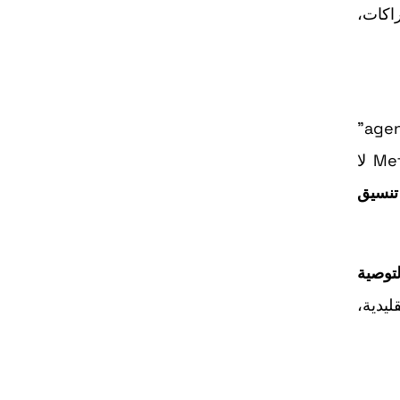
اكات،
لا يأتي هذا الاختبار من فراغ. فقد أشار Mark Zuckerberg سابقاً في حديث مع المستثمرين إلى أدوات تسوق “agentic”
قادمة، ملمحاً إلى أن 2026 قد تكون محطة محورية لجهود Meta في الذكاء الاصطناعي. المعنى العملي هنا أن Meta لا
تنسيق
توصية
يدية،