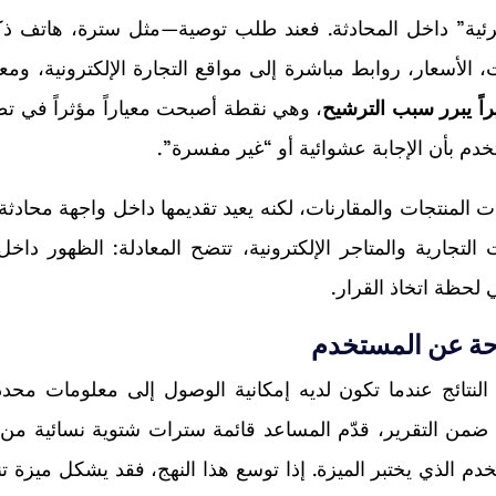
رئية” داخل المحادثة. فعند طلب توصية—مثل سترة، هاتف ذك
الأسعار، روابط مباشرة إلى مواقع التجارة الإلكترونية، ومع
اً يبرر سبب الترشيح
، وهي نقطة أصبحت معياراً مؤثراً في تط
تخدم بأن الإجابة عشوائية أو “غير مفسرة”.
قات المنتجات والمقارنات، لكنه يعيد تقديمها داخل واجهة محادث
ت التجارية والمتاجر الإلكترونية، تتضح المعادلة: الظهور داخل
 لحظة اتخاذ القرار.
احة عن المستخدم
Meta AI يستطيع تخصيص النتائج عندما تكون لديه إمكانية الوصول إلى معلومات م
ضمن التقرير، قدّم المساعد قائمة سترات شتوية نسائية من 
ستناد إلى ملف المستخدم الذي يختبر الميزة. إذا توسع هذا النهج، فقد يشكل ميزة