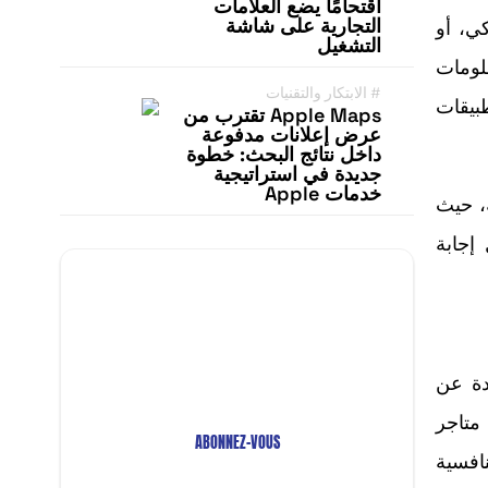
اقتحامًا يضع العلامات
التجارية على شاشة
ي، أو
التشغيل
لومات
#
الابتكار والتقنيات
بيقات
Apple Maps تقترب من
عرض إعلانات مدفوعة
داخل نتائج البحث: خطوة
جديدة في استراتيجية
خدمات Apple
ة، حيث
 إجابة
Restez Informé avec
Notre Newsletter!
Recevez les Dernières Tendances
حددة عن
Technologiques en Afrique !
متاجر
ABONNEZ-VOUS
 تنافسية