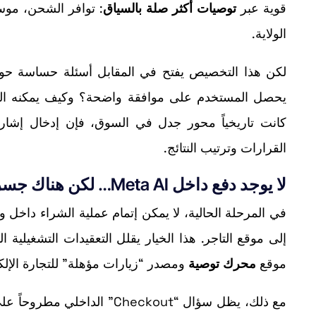
قوية عبر
توصيات أكثر صلة بالسياق
: توافر الشحن، موس
الولاية.
لكن هذا التخصيص يفتح في المقابل أسئلة حساسة ح
يحصل المستخدم على موافقة واضحة؟ وكيف يمكنه الت
كانت تاريخياً محور جدل في السوق، فإن إدخال إشا
القرارات وترتيب النتائج.
لا يوجد دفع داخل Meta AI… لكن هناك جسر مباشر نحو المتاجر
موقع
محرك توصية
ومصدر “زيارات مؤهلة” للتجارة الإلكت
مع ذلك، يظل سؤال “Checkout” الداخلي مطروحاً على المدى المتوسط، خصوصاً مع تصاعد مفهوم