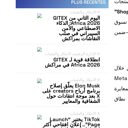
نتجات
PLUS RÉCENTES
#
الابتكار والتقنيات
اليوم الثاني من GITEX
د تسوق
Africa 2026: الذكاء
الاصطناعي والأمن
ية—ضمن
السيبراني في صلب
النقاشات بمراكش
#
الإدارة الرقمية
,
الابتكار والتقنيات
انطلاقة قوية لـ GITEX
Africa 2026 في مراكش
 إلى Meta AI عبر الويب من خلال
meta.ai على متصفح سطح المكتب. ويمكن تمييز الميزة بوضوح عبر زر يحمل اسمها داخل مربع إدخال الاستعلام. Meta
#
الابتكار والتقنيات
Elon Musk يعلّق إصلاح
معايرة
برنامج أرباح creators على
X بعد موجة انتقادات حول
 نطاق
الشفافية والمعايير
#
الابتكار والتقنيات
TikTok يختبر “Launch
Page”.. إعلان افتتاحي أكثر