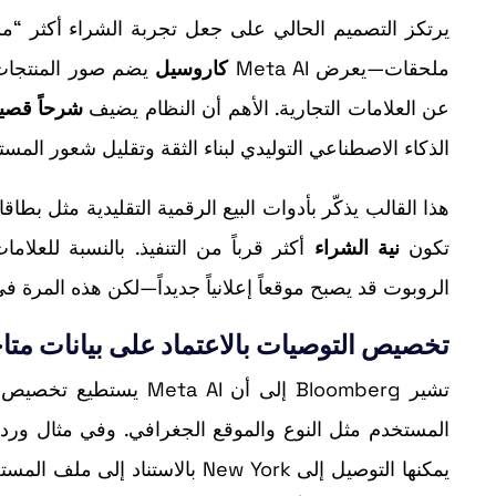
يرتكز التصميم الحالي على جعل تجربة الشراء أكثر “م
ملحقات—يعرض Meta AI
كاروسيل
يضم صور المنتجات، 
عن العلامات التجارية. الأهم أن النظام يضيف
شرحاً قصير
الذكاء الاصطناعي التوليدي لبناء الثقة وتقليل شعور المس
هذا القالب يذكّر بأدوات البيع الرقمية التقليدية مثل بطا
تكون
نية الشراء
أكثر قرباً من التنفيذ. بالنسبة للعلاما
الروبوت قد يصبح موقعاً إعلانياً جديداً—لكن هذه المرة في
تخصيص التوصيات بالاعتماد على بيانات مت
تشير Bloomberg إلى أن 
المستخدم مثل النوع والموقع الجغرافي. وفي مثال ورد 
يمكنها التوصيل إلى New York بالا