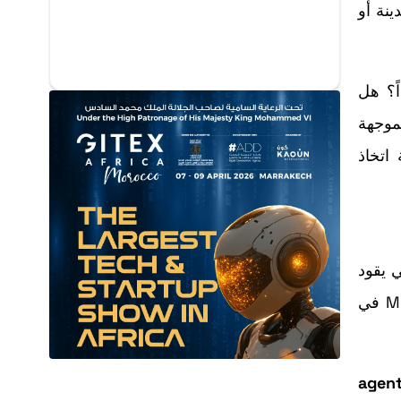
نة أو
اً؟ هل
موجهة
اتخاذ
ابط خارجي يقود
إلى موقع التاجر. هذا الخيار يقلل التعقيدات التشغيلية المرتبطة بالدفع والإرجاع وخدمة العملاء والنزاعات، ويضع Meta في
agen