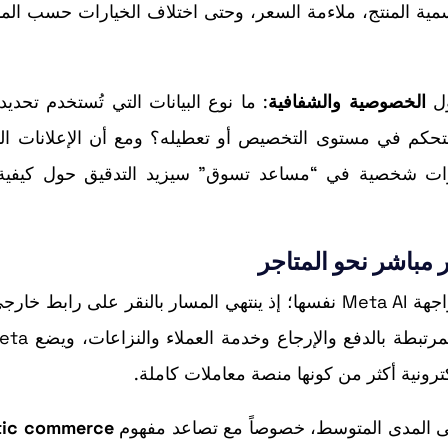
مية المنتج، ملاءمة السعر، وحتى اختلاف الخيارات حسب المدي
ول
الخصوصية والشفافية
: ما نوع البيانات التي تُستخدم تحديد
حكم في مستوى التخصيص أو تعطيله؟ ومع أن الإعلانات ال
رات شخصية في “مساعد تسوق” سيزيد التدقيق حول كيفية 
في المرحلة الحالية، لا يمكن إتمام عملية الشراء داخل واجهة Meta AI نفسها؛ إذ ينتهي المسار بالنقر على ر
رونية أكثر من كونها منصة معاملات كاملة.
tic commerce