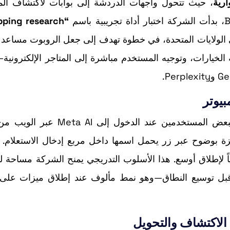
ارية
، حيث تتحول واجهات الدردشة إلى بوابات لاكتشاف الم
“Shopping research”
مستخدمين في الولايات المتحدة، في خطوة تهدف إلى جعل الروبوت مساع
نة الخيارات، وتوجيه المستخدم مباشرة إلى المتاجر الإلكترون
بيوتر
حتى الآن، لا يظهر خيار “Shopping research” إلا لبعض المستخدمين عند الدخول
ياً لإطلاق أوسع. هذا الأسلوب التدريجي يمنح الشركة مساحة ل
ة قبل توسيع النطاق—وهو نمط مألوف عند إطلاق ميزات على
لاكتشاف والتحويل