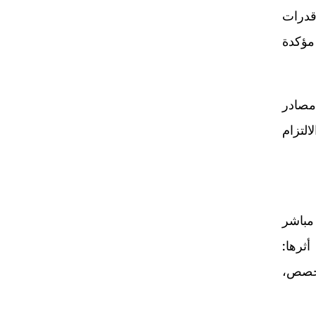
مزدحماً. فقد أطلقت OpenAI مساعد تسوق مخصصاً داخل ChatGPT، بينما عززت Google قدرات
دّمت Perplexity نهجها الخاص، مؤكدة
 مصادر
لتزام
كل غير مباشر
 أثرها:
خصص،