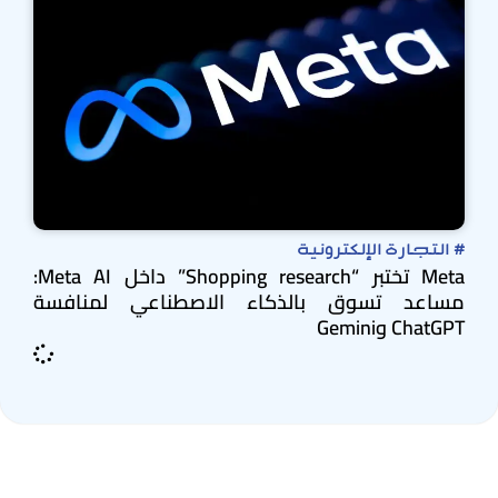
#
التجارة الإلكترونية
Meta تختبر “Shopping research” داخل Meta AI:
مساعد تسوق بالذكاء الاصطناعي لمنافسة
ChatGPT وGemini