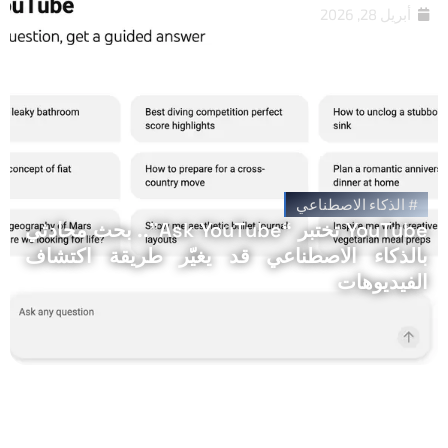
أبريل 28, 2026
#
الذكاء الاصطناعي
YouTube تختبر “Ask YouTube”.. بحث محادثي
بالذكاء الاصطناعي قد يغيّر طريقة اكتشاف
الفيديوهات