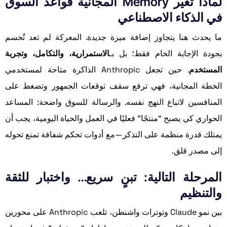
لماذا تغيّر Memory المجانية قواعد السوق
في الذكاء الاصطناعي
ما يحدث هنا يتجاوز إضافة ميزة جديدة. المعركة لم تعد تُحسم
بجودة الإجابة الخام فقط؛ بل بـ
الاستمرارية، والتكامل، وتجربة
المستخدم
. حين تجعل Anthropic الذاكرة متاحة لمستخدمي
الخطة المجانية، فهي ترفع سقف توقعات الجمهور وتضغط على
المنافسين لاتباع النهج نفسه. والرسالة للسوق واضحة: المساعد
الحواري كي يصبح “منتجًا” فعليًا في العمل والحياة اليومية، يجب أن
يمتلك قدرة منظمة على التذكر—مع أدوات تحكم شفافة تمنع تحوله
إلى مصدر قلق.
المرحلة التالية: تبنٍ سريع… واختبار للثقة
والتنظيم
بين نمو Claude وتوترات واشنطن، تلعب Anthropic على محورين