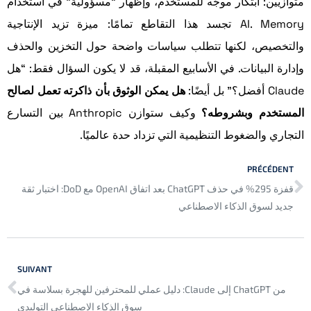
متوازيين: ابتكار موجّه للمستخدم، وإظهار “مسؤولية” في استخدام
AI. Memory تجسد هذا التقاطع تمامًا: ميزة تزيد الإنتاجية
والتخصيص، لكنها تتطلب سياسات واضحة حول التخزين والحذف
وإدارة البيانات. في الأسابيع المقبلة، قد لا يكون السؤال فقط: “هل
Claude أفضل؟” بل أيضًا:
هل يمكن الوثوق بأن ذاكرته تعمل لصالح
المستخدم وبشروطه؟
وكيف ستوازن Anthropic بين التسارع
التجاري والضغوط التنظيمية التي تزداد حدة عالميًا.
PRÉCÉDENT
قفزة 295% في حذف ChatGPT بعد اتفاق OpenAI مع DoD: اختبار ثقة
جديد لسوق الذكاء الاصطناعي
SUIVANT
من ChatGPT إلى Claude: دليل عملي للمحترفين للهجرة بسلاسة في
سوق الذكاء الاصطناعي التوليدي