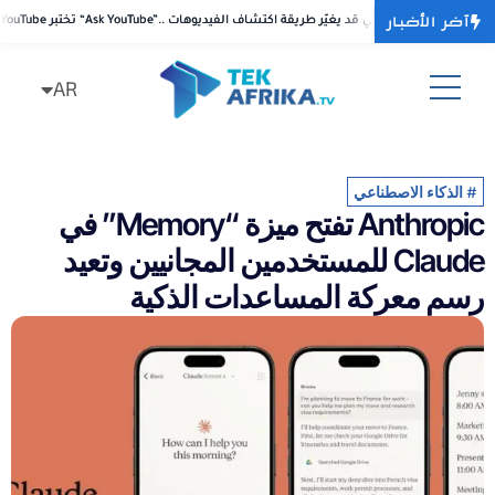
آخر الأخبار
بر “Ask YouTube”.. بحث محادثي بالذكاء الاصطناعي قد يغيّر طريقة اكتشاف الفيديوهات
بر “Ask YouTube”.. بحث محادثي بالذكاء الاصطناعي قد يغيّر طريقة اكتشاف الفيديوهات
AR
FR
#
الذكاء الاصطناعي
Anthropic تفتح ميزة “Memory” في
Claude للمستخدمين المجانيين وتعيد
رسم معركة المساعدات الذكية