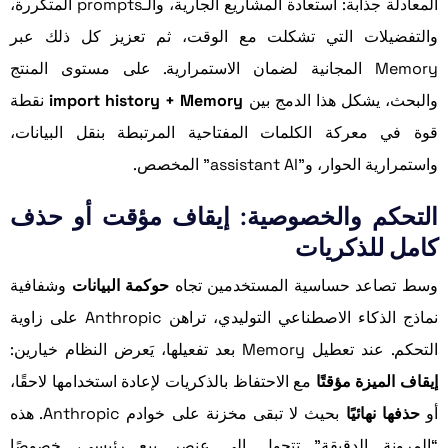
المعادلة جذابة: استعادة المشاريع الجارية، والـprompts المتكررة،
والتفضيلات التي تشكلت مع الوقت، ثم تعزيز كل ذلك عبر
Memory المجانية لضمان الاستمرارية. على مستوى المنتج
والبحث، يشكل هذا الدمج بين
import history + Memory
نقطة
قوة في معركة الكلمات المفتاحية المرتبطة بنقل البيانات،
واستمرارية الحوار، و”assistant AI” المخصص.
التحكم والخصوصية: إيقاف مؤقت أو حذف
كامل للذكريات
وسط تصاعد حساسية المستخدمين تجاه
حوكمة البيانات
وشفافية
نماذج الذكاء الاصطناعي التوليدي، تراهن Anthropic على زاوية
التحكم. عند تعطيل Memory بعد تفعيلها، يَعرض النظام خيارين:
إيقاف الميزة مؤقتًا
مع الاحتفاظ بالذكريات لإعادة استخدامها لاحقًا،
أو
حذفها نهائيًا
بحيث لا تبقى مخزنة على خوادم Anthropic. هذه
“المرونة الدقيقة” تتحول إلى عنصر بيع رئيسي، خصوصًا