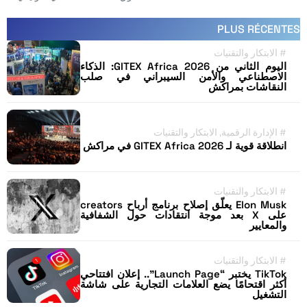
PLUS RÉCENTES
#
الابتكار والتقنيات
اليوم الثاني من GITEX Africa 2026: الذكاء
الاصطناعي والأمن السيبراني في صلب
النقاشات بمراكش
#
الإدارة الرقمية
,
الابتكار والتقنيات
انطلاقة قوية لـ GITEX Africa 2026 في مراكش
#
الابتكار والتقنيات
Elon Musk يعلّق إصلاح برنامج أرباح creators
على X بعد موجة انتقادات حول الشفافية
والمعايير
#
الابتكار والتقنيات
TikTok يختبر “Launch Page”.. إعلان افتتاحي
أكثر اقتحامًا يضع العلامات التجارية على شاشة
التشغيل