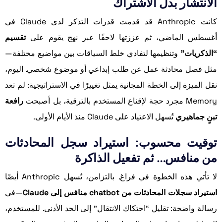
الانتشار بدل الاشتراك
كانت Anthropic قد قدمت قدرات التذكر لدى Claude في
أغسطس الماضي، ثم عززتها لاحقًا عبر نهج يقوم على
تقسيم
“الذكريات”
وتنظيمها لتفادي خلط السياقات بين مواضيع مختلفة—
مثل فصل محادثة عمل عن طلب إبداعي أو موضوع شخصي. اليوم،
نقل الميزة إلى الخطة المجانية يمثل تغييرًا في الاستراتيجية: لم تعد
Memory مجرد حجة لإقناع المستخدم بالترقية، بل أصبحت
رافعة
تبنٍ جماهيري
تُسهل الاعتياد على Claude منذ الأيام الأولى.
توقيت محسوب: استيراد سجل المحادثات
من منافس… ثم تفعيل الذاكرة
لا تأتي هذه الخطوة في فراغ. بالتزامن، تُسهل Anthropic أيضًا
استيراد سجلات المحادثات من chatbot منافس إلى Claude
—في
رسالة واضحة: تقليل “احتكاك الانتقال” إلى الحد الأدنى. للمستخدم،