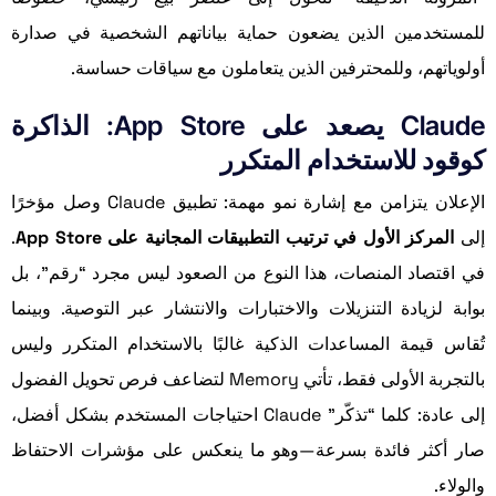
للمستخدمين الذين يضعون حماية بياناتهم الشخصية في صدارة
أولوياتهم، وللمحترفين الذين يتعاملون مع سياقات حساسة.
Claude يصعد على App Store: الذاكرة
كوقود للاستخدام المتكرر
الإعلان يتزامن مع إشارة نمو مهمة: تطبيق Claude وصل مؤخرًا
إلى
المركز الأول في ترتيب التطبيقات المجانية على App Store
.
في اقتصاد المنصات، هذا النوع من الصعود ليس مجرد “رقم”، بل
بوابة لزيادة التنزيلات والاختبارات والانتشار عبر التوصية. وبينما
تُقاس قيمة المساعدات الذكية غالبًا بالاستخدام المتكرر وليس
بالتجربة الأولى فقط، تأتي Memory لتضاعف فرص تحويل الفضول
إلى عادة: كلما “تذكّر” Claude احتياجات المستخدم بشكل أفضل،
صار أكثر فائدة بسرعة—وهو ما ينعكس على مؤشرات الاحتفاظ
والولاء.