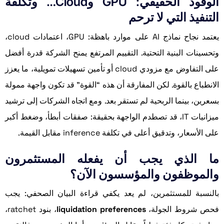
الوقود الحقيقي: GPU وCloud… وتكلفة
التنفيذ التي لا ترحم
يعتمد نجاح نماذج AI على موارد باهظة: GPU، اعتمادات cloud،
وتحسينات البنية التحتية. التقييم المرتفع يمنح الشركة قدرة أفضل
على التفاوض مع مزودي cloud أو تأمين تسهيلات تمويلية، ما يعزز
الانطباع بالقوة. لكن المفارقة أن هذه “القوة” قد تكون واجهة ممولة
بسعرين، بينما الربحية لم تستقر بعد. ومع اتجاه الشركات إلى ترشيد
ميزانيات IT، قد تصطدم الواجهة بحقيقة: صفقات أبطأ، وضغط أكبر
على الأسعار، وتدقيق أعلى في تكلفة inference مقابل القيمة.
ما الذي يجب أن يفعله المستثمرون
والموظفون والمؤسسون الآن؟
بالنسبة للمستثمرين، لم يعد يكفي قراءة البيان الصحفي: يجب
فحص شروط الجولة،
liquidation preferences
، بنود ratchet،