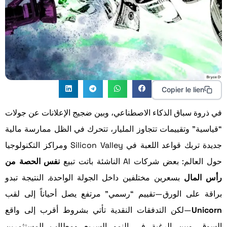
Copier le lien
في ذروة سباق الذكاء الاصطناعي، وبين ضجيج الإعلانات عن جولات
“قياسية” وتقييمات تتجاوز المليار، تتحرك في الظل ممارسة مالية
جديدة تربك قواعد اللعبة في Silicon Valley ومراكز التكنولوجيا
حول العالم: بعض شركات AI الناشئة باتت تبيع
نفس الحصة من
رأس المال
بسعرين مختلفين داخل الجولة الواحدة. النتيجة تبدو
براقة على الورق—تقييم “رسمي” مرتفع يصل أحياناً إلى لقب
Unicorn
—لكن التدفقات النقدية تأتي بشروط أقرب إلى واقع
السوق. وبين الرغبة في النمو السريع ومطالب المستثمرين