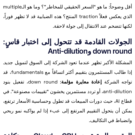
أقل وضوحاً: ما هو “السعر الحقيقي للمخاطر”؟ وما هو الـmultiple
الذي يعكس فعلاً traction المنتج؟ هذه الضبابية قد لا تظهر فوراً،
لكنها تتضخم عند الانتقال إلى جولة لاحقة.
الجولات القادمة قد تتحول إلى اختبار قاسٍ:
down round وAnti-dilution
المشكلة الأكبر تظهر عندما تعود الشركة إلى السوق لتمويل جديد.
إذا طالب المستثمرون بتقييم أكثر اتساقاً مع fundamentals، قد
تواجه الشركة
إعادة معايرة مؤلمة
: down round، تفعيل بنود
anti-dilution، أو تردد مستثمرين يخشون “تقييمات مصنوعة”. في
قطاع AI، حيث دورات المبيعات قد تطول وحساسية الأسعار ترتفع،
يمكن أن يتحول التقييم المرتفع إلى عبء إذا لم يواكبه نمو ربحي
وانضباط في التكاليف.