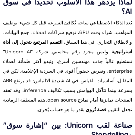
لماذا يزدهر هذا الأسلوب تحديداً في سوق
AI؟
يُعد الذكاء الاصطناعي ساحة تُكافئ السرعة قبل كل شيء: توظيف
المواهب، شراء وقت GPU، توقيع شراكات cloud، جمع البيانات،
والانطلاق التجاري. في هذا السياق،
التقييم المرتفع يتحول إلى أداة
استراتيجية
وليس مجرد رقم محاسبي. شركة “Unicorn AI”
تستطيع غالباً جذب مهندسين أسرع، وتبدو أكثر طمأنة لعملاء
enterprise، وتفرض حضوراً أقوى في السردية الإعلامية. لكن في
المقابل، أساسيات القياس في AI شديدة الالتباس: قد يرتفع ARR
بسرعة بينما تتآكل الهوامش بسبب تكاليف inference، وقد تفقد
المنتجات تمايزها أمام نماذج open source. هذه المنطقة الرمادية
تجعل التقييم
قصة تُروى
بقدر ما هو حساب يُجرى.
صناعة لقب Unicorn: بين “إشارة سوق”
وStorytelling