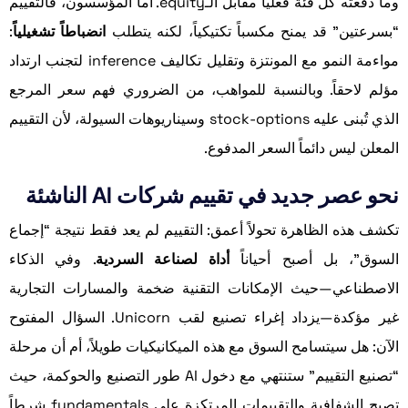
وما دفعته كل فئة فعلياً مقابل الـequity. أما المؤسسون، فالتقييم
“بسرعتين” قد يمنح مكسباً تكتيكياً، لكنه يتطلب
انضباطاً تشغيلياً
:
مواءمة النمو مع المونتزة وتقليل تكاليف inference لتجنب ارتداد
مؤلم لاحقاً. وبالنسبة للمواهب، من الضروري فهم سعر المرجع
الذي تُبنى عليه stock-options وسيناريوهات السيولة، لأن التقييم
المعلن ليس دائماً السعر المدفوع.
نحو عصر جديد في تقييم شركات AI الناشئة
تكشف هذه الظاهرة تحولاً أعمق: التقييم لم يعد فقط نتيجة “إجماع
السوق”، بل أصبح أحياناً
أداة لصناعة السردية
. وفي الذكاء
الاصطناعي—حيث الإمكانات التقنية ضخمة والمسارات التجارية
غير مؤكدة—يزداد إغراء تصنيع لقب Unicorn. السؤال المفتوح
الآن: هل سيتسامح السوق مع هذه الميكانيكيات طويلاً، أم أن مرحلة
“تصنيع التقييم” ستنتهي مع دخول AI طور التصنيع والحوكمة، حيث
تصبح الشفافية والتقييمات المرتكزة على fundamentals شرطاً