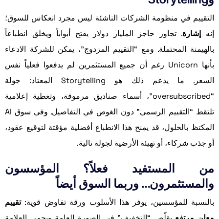
التقييم في منظومة الشركات الناشئة ليس مجرد انعكاس للسوق؛
إنه
إشارة
. تجاوز حاجز المليار دولار يفتح أبواباً ويخلق انطباعاً
بالهيمنة المحتملة. ومع “التقييم المزدوج”، يمكن للشركة الادعاء
بأنها Unicorn رغم أن جميع المستثمرين لم يدفعوا فعلياً نفس
السعر. ما يدعم ذلك هو Storytelling المعتاد: جولة
“oversubscribed”، أسماء صناديق مرموقة، وتغطية إعلامية
تلتقط “التقييم الرسمي” دون الغوص في التفاصيل. وفي سوق AI
المكتظ بالحلول، قد يمنح هذا الانطباع أفضلية مؤقتة لتوقيع عقود،
أو جذب شركاء، أو تهيئة الأرضية لجولة تالية.
من المستفيد فعلاً؟ المؤسسون
والمستثمرون… وربما السوق أيضاً
بالنسبة للمؤسسين، يوفر هذا الأسلوب ورقة تفاوض قوية:
تقييم
معلن مرتفع
يقلّص “التخفيف” في الصورة العامة ويحمي العلامة