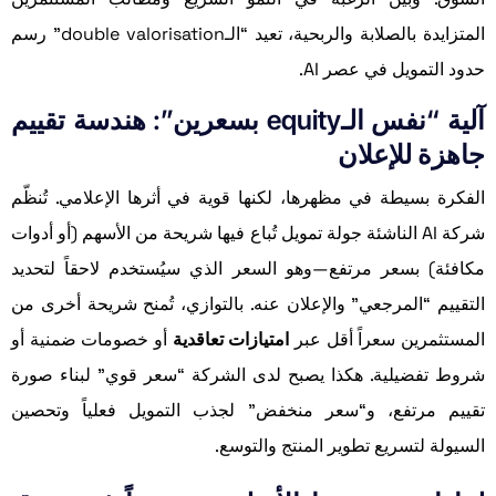
المتزايدة بالصلابة والربحية، تعيد “الـdouble valorisation” رسم
حدود التمويل في عصر AI.
آلية “نفس الـequity بسعرين”: هندسة تقييم
جاهزة للإعلان
الفكرة بسيطة في مظهرها، لكنها قوية في أثرها الإعلامي. تُنظّم
شركة AI الناشئة جولة تمويل تُباع فيها شريحة من الأسهم (أو أدوات
مكافئة) بسعر مرتفع—وهو السعر الذي سيُستخدم لاحقاً لتحديد
التقييم “المرجعي” والإعلان عنه. بالتوازي، تُمنح شريحة أخرى من
المستثمرين سعراً أقل عبر
امتيازات تعاقدية
أو خصومات ضمنية أو
شروط تفضيلية. هكذا يصبح لدى الشركة “سعر قوي” لبناء صورة
تقييم مرتفع، و“سعر منخفض” لجذب التمويل فعلياً وتحصين
السيولة لتسريع تطوير المنتج والتوسع.