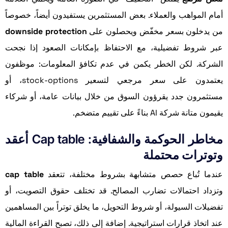
أمام المواهب والعملاء. بعض المستثمرين يستفيدون أيضاً، خصوصاً
من يدخلون بسعر مخفّض ويحصلون على
downside protection
عبر شروط تفضيلية، مع الاحتفاظ بإمكانات الصعود إذا نجحت
الشركة. لكن الخطر يكمن في عدم تكافؤ المعلومات: موظفون
يعتمدون على سعر مرجعي لتسعير stock-options، أو
مستثمرون جدد يقرؤون السوق من خلال بيانات عامة، أو شركاء
يقيمون متانة شركة AI بناءً على تقييم متضخم.
مخاطر الحوكمة والشفافية: Cap table أعقد
وتوترات محتملة
عندما تُباع حصص متشابهة بشروط مختلفة، تتعقد
cap table
وتزداد احتمالات تضارب المصالح. قد تختلف حقوق التصويت، أو
تفضيلات السيولة، أو شروط التحويل، ما يخلق توتراً بين المساهمين
عند اتخاذ قرارات استراتيجية. إضافة إلى ذلك، تصبح القراءة المالية