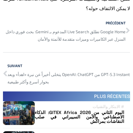
لا يمكن الالتفاف حوله؟
PRÉCÉDENT
Google Home تطلق Live Search المدعوم بـ Gemini: بحث فوري داخل
المنزل عبر الكاميرات وميزات متقدمة للأتمتة والأمان
SUIVANT
GPT‑5.3 Instant من OpenAI: ChatGPT يتخلى أخيراً عن نبرة «اهدأ» ويعد
بحوار أسرع وأكثر طبيعية
PLUS RÉCENTES
#
الابتكار والتقنيات
اليوم الثاني من GITEX Africa 2026: الذكاء
الاصطناعي والأمن السيبراني في صلب
النقاشات بمراكش