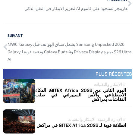
هاربنجر تستحوذ على فانتوم AI لتعزيز الابتكار في النقل الذكي
SUIVANT
Samsung Unpacked 2026 يشعل سباق الهواتف قبل MWC: Galaxy
S26 Ultra بميزة Privacy Display وGalaxy Buds 4 ودفعة قوية لـGalaxy
AI
PLUS RÉCENTES
#
الابتكار والتقنيات
اليوم الثاني من GITEX Africa 2026: الذكاء
الاصطناعي والأمن السيبراني في صلب
النقاشات بمراكش
#
الإدارة الرقمية
,
الابتكار والتقنيات
انطلاقة قوية لـ GITEX Africa 2026 في مراكش