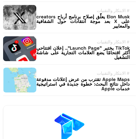
#
الابتكار والتقنيات
Elon Musk يعلّق إصلاح برنامج أرباح creators
على X بعد موجة انتقادات حول الشفافية
والمعايير
#
الابتكار والتقنيات
TikTok يختبر “Launch Page”.. إعلان افتتاحي
أكثر اقتحامًا يضع العلامات التجارية على شاشة
التشغيل
#
الابتكار والتقنيات
Apple Maps تقترب من عرض إعلانات مدفوعة
داخل نتائج البحث: خطوة جديدة في استراتيجية
خدمات Apple