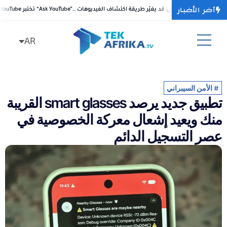
آخر الأخبار
بر “Ask YouTube”.. بحث محادثي بالذكاء الاصطناعي قد يغيّر طريقة اكتشاف الفيديوهات
بر “Ask YouTube”.. بحث محادثي بالذكاء الاصطناعي قد يغيّر طريقة اكتشاف الفيديوهات
AR
FR
#
الأمن السيبراني
تطبيق جديد يرصد smart glasses القريبة
منك ويعيد إشعال معركة الخصوصية في
عصر التسجيل الدائم