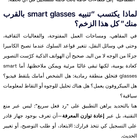
لماذا يكتسب “تنبيه smart glasses بالقرب
منك” كل هذا الزخم؟
في المقاهي، ومساحات العمل المفتوحة، والفعاليات الثقافية،
وحتى في وسائل النقل، تتغير قواعد السلوك عندما تصبح الكاميرا
جزءًا من الوجه لا من اليد. صحيح أن الهواتف الذكية كرّست التصوير
كعادة يومية، لكنها تبقى غالبًا مرئية ويمكن ملاحظتها. أما smart
glasses فتخلق منطقة رمادية: هل الشخص أمامك يلتقط فيديو؟
هل الميكروفون يعمل؟ هل هناك تحليل للوجوه أو التقاط لمعلومات
سياقية؟
هنا بالتحديد يراهن التطبيق على “رد فعل سريع”: ليس عبر منع
التقنية، بل عبر
إعادة توازن المعرفة
—أن تعرف بوجود جهاز قادر
على التسجيل كي تتخذ قرارك: الابتعاد، أو طلب التوضيح، أو تغيير
الحديث.