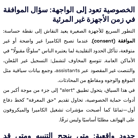
الخصوصية تعود إلى الواجهة: سؤال الموافقة
في زمن الأجهزة غير المرئية
التطور السريع للأجهزة الصغيرة يعيد النقاش إلى نقطة حساسة:
الموافقة (consent)
. عندما تصبح الكاميرا غير واضحة أو غير
متوقعة، تتآكل الحدود التقليدية لما يعتبره الناس “سلوكًا مقبولًا” في
الأماكن العامة. تتوسع المخاوف لتشمل: التسجيل غير المُعلن،
والتنصت غير المقصود عبر assistants، وجمع بيانات سياقية مثل
الموقع والوجوه ومقاطع من المحادثات.
في هذا السياق، يتحول تطبيق “alert” إلى جزء من موجة أكبر من
أدوات حماية الخصوصية، تحاول تقديم “حق المعرفة” كخط دفاع
أول—تمامًا كما أصبحت مؤشرات تشغيل الكاميرا والميكروفون
على الهواتف مطلبًا أساسيًا وليس ترفًا.
حدود واقعية: متى ينجح التنبيه ومتى قد