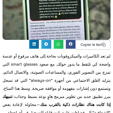
Copier le lien
لم تعد الكاميرات والميكروفونات بحاجة إلى هاتف مرفوع أو عدسة
واضحة كي تلتقط ما يدور حولك. مع صعود smart glasses التي
تمزج بين التصوير الفوري، والمساعدات الصوتية، والاتصال الدائم،
يتزايد القلق الاجتماعي من أجهزة “always-on” التي قد تسجل
وتستمع دون إشارات مفهومة أو موافقة صريحة. وسط هذا المناخ،
يبرز تطبيق جديد من تطوير مبرمج هاوٍ بوعد بسيط وجذاب:
تنبيهك
إذا كانت هناك نظارات ذكية بالقرب منك
—محاولة لإعادة بعض
“الشفافية” إلى فضاءات عامة باتت قابلة للتسجيل في أي لحظة.