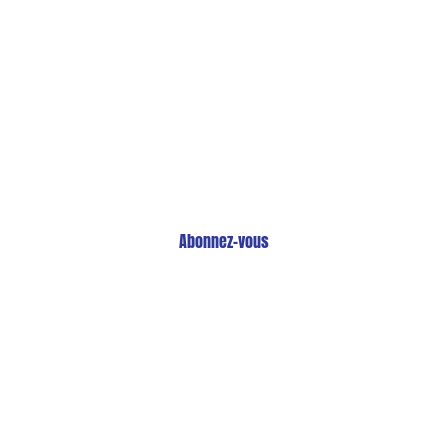
Restez Informé avec
Notre Newsletter!
Recevez les Dernières Tendances Technologiques en
Afrique !
Abonnez-vous