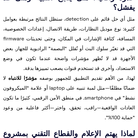
يفشل؟
مثل أي حل قائم على detection، ستظل النتائج مرتبطة بعوامل
كثيرة: نوع موديل النظارات، طريقة الاتصال، إعدادات الخصوصية،
المسافة، كثافة الإشارات في المكان، وحتى تحديثات firmware
التي قد تغيّر سلوك البث أو تُقلل “البصمة” الراديوية للجهاز. بعض
الأجهزة قد لا تُظهر مؤشرات واضحة عندما تكون في وضع
الاستعداد، وأخرى قد تستخدم قنوات يصعب تمييزها بدقة.
لهذا، من الأهم تقديم التطبيق للجمهور بوصفه
مؤشرًا للانتباه
لا
ضمانًا مطلقًا—مثل لمبة تنبيه على laptop أو علامة “الميكروفون
نشط” في smartphone. في منطق الأمن الرقمي، كثيرًا ما تكون
العادات الواقعية—راقب، تحقق، واختر—أكثر فاعلية من وعود
“حماية 100%”.
لماذا يهتم الإعلام والقطاع التقني بمشروع