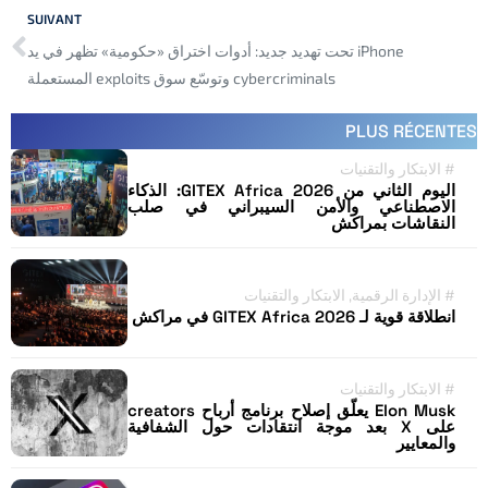
SUIVANT
iPhone تحت تهديد جديد: أدوات اختراق «حكومية» تظهر في يد
cybercriminals وتوسّع سوق exploits المستعملة
PLUS RÉCENTES
#
الابتكار والتقنيات
اليوم الثاني من GITEX Africa 2026: الذكاء
الاصطناعي والأمن السيبراني في صلب
النقاشات بمراكش
#
الإدارة الرقمية
,
الابتكار والتقنيات
انطلاقة قوية لـ GITEX Africa 2026 في مراكش
#
الابتكار والتقنيات
Elon Musk يعلّق إصلاح برنامج أرباح creators
على X بعد موجة انتقادات حول الشفافية
والمعايير