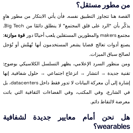
من مطور مستقل؟
القصة هنا تتجاوز التطبيق نفسه. فأن يأتي الابتكار من مطور هاوٍ
يذكّر بأن “الرد على قلق المجتمع” لا ينطلق دائمًا من Big Tech.
مجتمع makers والمطورين المستقلين يلعب أحيانًا دور
قوة موازنة
:
يصنع أدوات تعالج قضايا يشعر المستخدمون أنها تُهمَّش أو تُؤجل
لصالح سباق الميزات.
ومن منظور السرد الإعلامي، يظهر التسلسل الكلاسيكي بوضوح:
تقنية جديدة → انتشار → انزعاج اجتماعي → حلول شفافية. إنها
إشارة إلى أن معركة البيانات لا تدور فقط داخل datacenters، بل
في الشارع، وفي المكتب، وفي الفضاءات الثقافية التي باتت
معرضة لالتقاط دائم.
هل نحن أمام معايير جديدة لشفافية
wearables؟