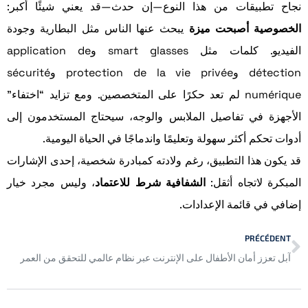
نجاح تطبيقات من هذا النوع—إن حدث—قد يعني شيئًا أكبر:
الخصوصية أصبحت ميزة
يبحث عنها الناس مثل البطارية وجودة
الفيديو. كلمات مثل smart glasses وapplication de
détection وprotection de la vie privée وsécurité
numérique لم تعد حكرًا على المتخصصين. ومع تزايد “اختفاء”
الأجهزة في تفاصيل الملابس والوجه، سيحتاج المستخدمون إلى
أدوات تحكم أكثر سهولة وتعليمًا واندماجًا في الحياة اليومية.
قد يكون هذا التطبيق، رغم ولادته كمبادرة شخصية، إحدى الإشارات
المبكرة لاتجاه أثقل:
الشفافية شرط للاعتماد
، وليس مجرد خيار
إضافي في قائمة الإعدادات.
PRÉCÉDENT
آبل تعزز أمان الأطفال على الإنترنت عبر نظام عالمي للتحقق من العمر