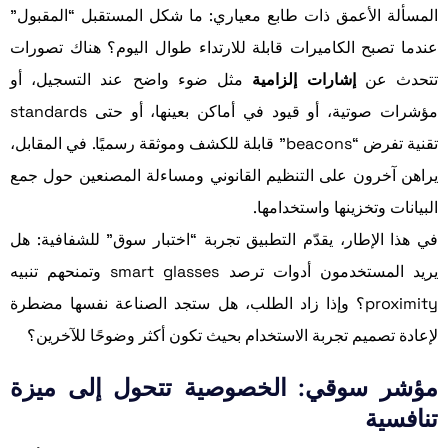
المسألة الأعمق ذات طابع معياري: ما شكل المستقبل “المقبول”
عندما تصبح الكاميرات قابلة للارتداء طوال اليوم؟ هناك تصورات
تتحدث عن
إشارات إلزامية
مثل ضوء واضح عند التسجيل، أو
مؤشرات صوتية، أو قيود في أماكن بعينها، أو حتى standards
تقنية تفرض “beacons” قابلة للكشف وموثقة رسميًا. في المقابل،
يراهن آخرون على التنظيم القانوني ومساءلة المصنعين حول جمع
البيانات وتخزينها واستخدامها.
في هذا الإطار، يقدّم التطبيق تجربة “اختبار سوق” للشفافية: هل
يريد المستخدمون أدوات ترصد smart glasses وتمنحهم تنبيه
proximity؟ وإذا زاد الطلب، هل ستجد الصناعة نفسها مضطرة
لإعادة تصميم تجربة الاستخدام بحيث تكون أكثر وضوحًا للآخرين؟
مؤشر سوقي: الخصوصية تتحول إلى ميزة
تنافسية