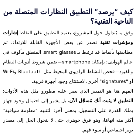
كيف “يرصد” التطبيق النظارات المتصلة من
الناحية التقنية؟
وفق ما يُتداول حول المشروع، يعتمد التطبيق على التقاط
إشارات
ومؤشرات تقنية
تصدر عن بعض الأجهزة القابلة للارتداء، ثم
مطابقتها بأنماط قد ترتبط بـ smart glasses. المنطق مألوف في
عالم الهواتف: بإمكان smartphone—ضمن شروط أذونات النظام
والقيود—فحص النشاط الراديوي المحيط مثل Bluetooth وWi‑Fi
أو “signatures” أخرى، لاستنتاج وجود أجهزة قريبة.
المهم هنا هو التمييز الذي يصر عليه مطورو مثل هذه الأدوات:
التطبيق لا يثبت أنك مُسجَّل الآن
، بل يشير إلى احتمال وجود جهاز
يملك القدرة على التسجيل. بمعنى آخر: التنبيه “معلومة سياقية”
أكثر منه اتهامًا، وهو فرق جوهري حتى لا يتحول الحل إلى مصدر
توتر اجتماعي أو سوء فهم.