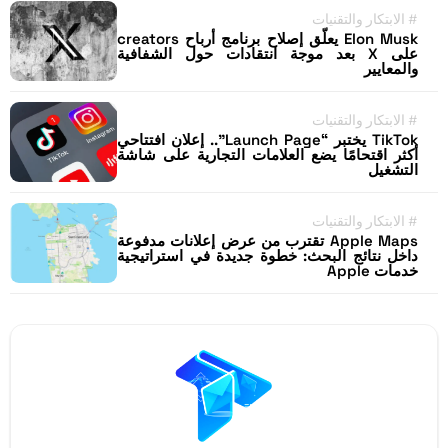
#
الابتكار والتقنيات
Elon Musk يعلّق إصلاح برنامج أرباح creators
على X بعد موجة انتقادات حول الشفافية
والمعايير
#
الابتكار والتقنيات
TikTok يختبر “Launch Page”.. إعلان افتتاحي
أكثر اقتحامًا يضع العلامات التجارية على شاشة
التشغيل
#
الابتكار والتقنيات
Apple Maps تقترب من عرض إعلانات مدفوعة
داخل نتائج البحث: خطوة جديدة في استراتيجية
خدمات Apple