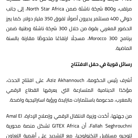
مرتقب، و800 شركة ناشئة ضمن North Star Africa، إلى جانب
حوالي 400 مستثمر يديرون أصولًا تفوق 350 مليار دولار. كما يبرز
الحضور المغربي بقوة من خلال 300 شركة ناشئة وطنية ضمن
برنامج Morocco 300، مسجلًا ارتفاعًا ملحوظًا مقارنة بالسنة
الماضية.
رسائل قوية في حفل الافتتاح
أشرف رئيس الحكومة،
Aziz Akhannouch
، على افتتاح الحدث،
مؤكدًا الدينامية المتسارعة التي يعرفها القطاع الرقمي
بالمغرب، مدعومة باستثمارات متزايدة ورؤية استراتيجية واضحة.
من جهتها، أكدت وزيرة الانتقال الرقمي وإصلاح الإدارة،
Amal El
Fallah Seghrouchni
، أن GITEX Africa تشكل منصة محورية
لتوجيه مستقبل التكنولوجيا، مع التشديد على أهمية التعاون